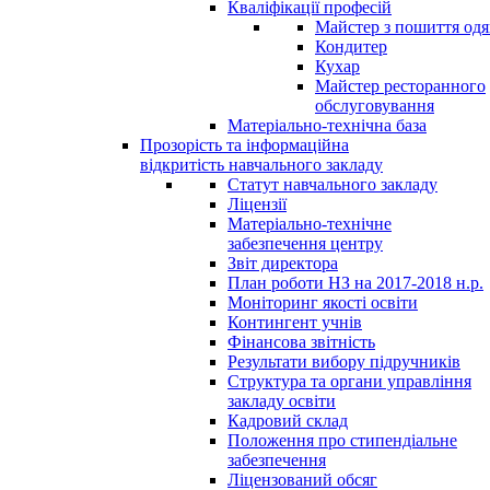
Кваліфікації професій
Майстер з пошиття одя
Кондитер
Кухар
Майстер ресторанного
обслуговування
Матеріально-технічна база
Прозорість та інформаційна
відкритість навчального закладу
Статут навчального закладу
Ліцензії
Матеріально-технічне
забезпечення центру
Звіт директора
План роботи НЗ на 2017-2018 н.р.
Моніторинг якості освіти
Контингент учнів
Фінансова звітність
Результати вибору підручників
Структура та органи управління
закладу освіти
Кадровий склад
Положення про стипендіальне
забезпечення
Ліцензований обсяг