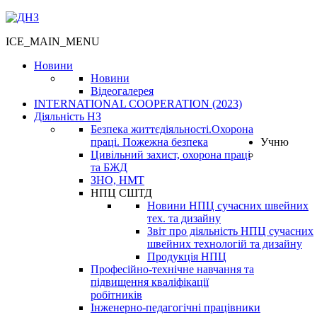
ICE_MAIN_MENU
Новини
Новини
Відеогалерея
INTERNATIONAL COOPERATION (2023)
Діяльність НЗ
Безпека життєдіяльності.Охорона
праці. Пожежна безпека
Учню
Цивільний захист, охорона праці
та БЖД
ЗНО, НМТ
НПЦ СШТД
Новини НПЦ сучасних швейних
тех. та дизайну
Звіт про діяльність НПЦ сучасних
швейних технологій та дизайну
Продукція НПЦ
Професійно-технічне навчання та
підвищення кваліфікації
робітників
Інженерно-педагогічні працівники