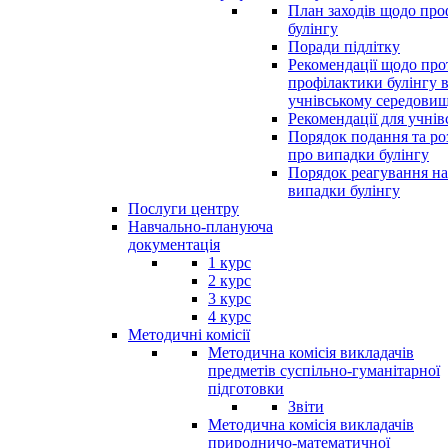
План заходів щодо про
булінгу
Поради підлітку
Рекомендації щодо прот
профілактики булінгу 
учнівському середовищ
Рекомендації для учнів
Порядок подання та ро
про випадки булінгу
Порядок реагування на
випадки булінгу
Послуги центру
Навчально-плануюча
документація
1 курс
2 курс
3 курс
4 курс
Методичні комісії
Методична комісія викладачів
предметів суспільно-гуманітарної
підготовки
Звіти
Методична комісія викладачів
природничо-математичної