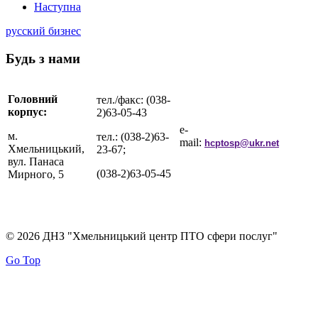
Наступна
русский бизнес
Будь з нами
Головний
тел./факс: (038-
корпус:
2)63-05-43
e-
м.
тел.: (038-2)63-
mail:
hcptosp@ukr.net
Хмельницький,
23-67;
вул. Панаса
(038-2)63-05-45
Мирного, 5
© 2026 ДНЗ "Хмельницький центр ПТО сфери послуг"
Go Top