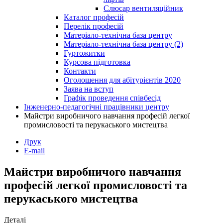
Слюсар вентиляційник
Каталог професій
Перелік професій
Матеріало-технічна база центру
Матеріало-технічна база центру (2)
Гуртожитки
Курсова підготовка
Контакти
Оголошення для абітурієнтів 2020
Заява на вступ
Графік проведення співбесід
Інженерно-педагогічні працівники центру
Майстри виробничого навчання професій легкої
промисловості та перукаського мистецтва
Друк
E-mail
Майстри виробничого навчання
професій легкої промисловості та
перукаського мистецтва
Деталі