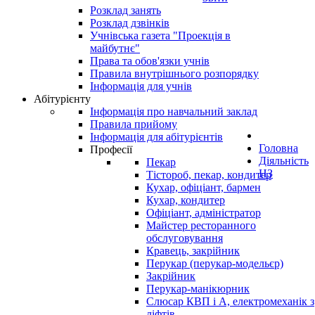
Розклад занять
Розклад дзвінків
Учнівська газета "Проекція в
майбутнє"
Права та обов'язки учнів
Правила внутрішнього розпорядку
Інформація для учнів
Абітурієнту
Інформація про навчальний заклад
Правила прийому
Інформація для абітурієнтів
Головна
Професії
Діяльність
Пекар
НЗ
Тістороб, пекар, кондитер
Кухар, офіціант, бармен
Кухар, кондитер
Офіціант, адміністратор
Майстер ресторанного
обслуговування
Кравець, закрійник
Перукар (перукар-модельєр)
Закрійник
Перукар-манікюрник
Слюсар КВП і А, електромеханік з
ліфтів