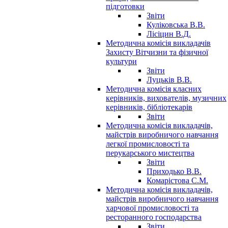
підготовки
Звіти
Куліковська В.В.
Лісіцин В.Д.
Методична комісія викладачів
Захисту Вітчизни та фізичної
культури
Звіти
Луцьків В.В.
Методична комісія класних
керівників, вихователів, музичних
керівників, бібліотекарів
Звіти
Методична комісія викладачів,
майстрів виробничого навчання
легкої промисловості та
перукарського мистецтва
Звіти
Приходько В.В.
Комарістова С.М.
Методична комісія викладачів,
майстрів виробничого навчання
харчової промисловості та
ресторанного господарства
Звіти