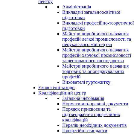
центру
Адміністрація
Викладачі загальноосвітньої
підготовки
Викладачі професійно-теоретичної
підготовки
Майстри виробничого навчання
професій легкої промисловості та
перукаського мистецтва
Майстри виробничого навчання
професій харчової промисловості
та ресторанного господарства
Майстри виробничого навчання
торгових та опоряджувальних
професій
Вихователі гуртожитку
Екологічні заходи
Кваліфікаційний центр
Загальна інформація
Нормативно-правові документи
Порядок присвоєння та
підтвердження професійних
кваліфікацій
Перелік необхідних документів
Професійні стандарти