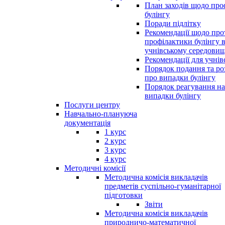
План заходів щодо про
булінгу
Поради підлітку
Рекомендації щодо прот
профілактики булінгу 
учнівському середовищ
Рекомендації для учнів
Порядок подання та ро
про випадки булінгу
Порядок реагування на
випадки булінгу
Послуги центру
Навчально-плануюча
документація
1 курс
2 курс
3 курс
4 курс
Методичні комісії
Методична комісія викладачів
предметів суспільно-гуманітарної
підготовки
Звіти
Методична комісія викладачів
природничо-математичної