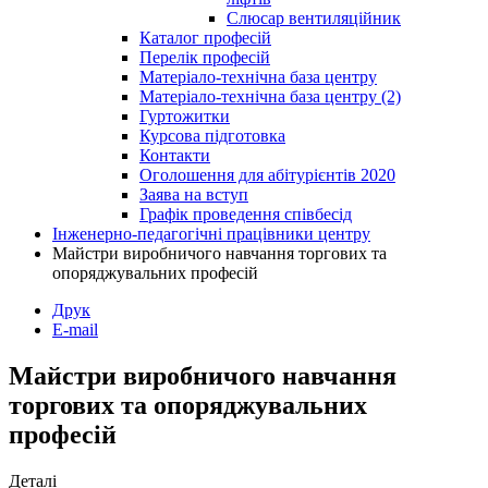
Слюсар вентиляційник
Каталог професій
Перелік професій
Матеріало-технічна база центру
Матеріало-технічна база центру (2)
Гуртожитки
Курсова підготовка
Контакти
Оголошення для абітурієнтів 2020
Заява на вступ
Графік проведення співбесід
Інженерно-педагогічні працівники центру
Майстри виробничого навчання торгових та
опоряджувальних професій
Друк
E-mail
Майстри виробничого навчання
торгових та опоряджувальних
професій
Деталі