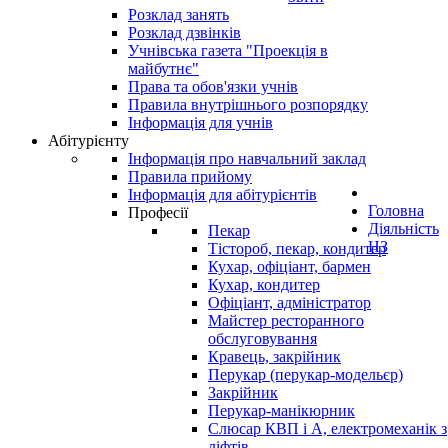
Розклад занять
Розклад дзвінків
Учнівська газета "Проекція в
майбутнє"
Права та обов'язки учнів
Правила внутрішнього розпорядку
Інформація для учнів
Абітурієнту
Інформація про навчальний заклад
Правила прийому
Інформація для абітурієнтів
Головна
Професії
Діяльність
Пекар
НЗ
Тістороб, пекар, кондитер
Кухар, офіціант, бармен
Кухар, кондитер
Офіціант, адміністратор
Майстер ресторанного
обслуговування
Кравець, закрійник
Перукар (перукар-модельєр)
Закрійник
Перукар-манікюрник
Слюсар КВП і А, електромеханік з
ліфтів