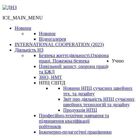
ICE_MAIN_MENU
Новини
Новини
Відеогалерея
INTERNATIONAL COOPERATION (2023)
Діяльність НЗ
Безпека життєдіяльності.Охорона
праці. Пожежна безпека
Учню
Цивільний захист, охорона праці
та БЖД
ЗНО, НМТ
НПЦ СШТД
Новини НПЦ сучасних швейних
тех. та дизайну
Звіт про діяльність НПЦ сучасних
швейних технологій та дизайну
Продукція НПЦ
Професійно-технічне навчання та
підвищення кваліфікації
робітників
Інженерно-педагогічні працівники