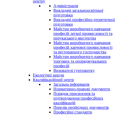
центру
Адміністрація
Викладачі загальноосвітньої
підготовки
Викладачі професійно-теоретичної
підготовки
Майстри виробничого навчання
професій легкої промисловості та
перукаського мистецтва
Майстри виробничого навчання
професій харчової промисловості
та ресторанного господарства
Майстри виробничого навчання
торгових та опоряджувальних
професій
Вихователі гуртожитку
Екологічні заходи
Кваліфікаційний центр
Загальна інформація
Нормативно-правові документи
Порядок присвоєння та
підтвердження професійних
кваліфікацій
Перелік необхідних документів
Професійні стандарти