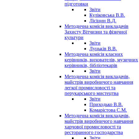
підготовки
Звіти
Куліковська В.В.
Лісіцин В.Д.
Методична комісія викладачів
Захисту Вітчизни та фізичної
культури
Звіти
Луцьків В.В.
Методична комісія класних
керівників, вихователів, музичних
керівників, бібліотекарів
Звіти
Методична комісія викладачів,
майстрів виробничого навчання
легкої промисловості та
перукарського мистецтва
Звіти
Приходько В.В.
Комарістова С.М.
Методична комісія викладачів,
майстрів виробничого навчання
харчової промисловості та
ресторанного господарства
Звіти