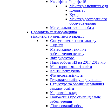
Кваліфікації професій
Майстер з пошиття одя
Кондитер
Кухар
Майстер ресторанного
обслуговування
Матеріально-технічна база
Прозорість та інформаційна
відкритість навчального закладу
Статут навчального закладу
Ліцензії
Матеріально-технічне
забезпечення центру
Звіт директора
План роботи НЗ на 2017-2018 н.р.
Моніторинг якості освіти
Контингент учнів
Фінансова звітність
Результати вибору підручників
Структура та органи управління
закладу освіти
Кадровий склад
Положення про стипендіальне
забезпечення
Ліцензований обсяг