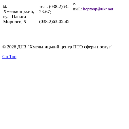
e-
м.
тел.: (038-2)63-
mail:
hcptosp@ukr.net
Хмельницький,
23-67;
вул. Панаса
(038-2)63-05-45
Мирного, 5
© 2026 ДНЗ "Хмельницький центр ПТО сфери послуг"
Go Top