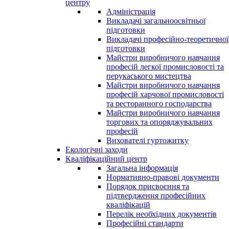
центру
Адміністрація
Викладачі загальноосвітньої
підготовки
Викладачі професійно-теоретичної
підготовки
Майстри виробничого навчання
професій легкої промисловості та
перукаського мистецтва
Майстри виробничого навчання
професій харчової промисловості
та ресторанного господарства
Майстри виробничого навчання
торгових та опоряджувальних
професій
Вихователі гуртожитку
Екологічні заходи
Кваліфікаційний центр
Загальна інформація
Нормативно-правові документи
Порядок присвоєння та
підтвердження професійних
кваліфікацій
Перелік необхідних документів
Професійні стандарти