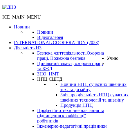
ICE_MAIN_MENU
Новини
Новини
Відеогалерея
INTERNATIONAL COOPERATION (2023)
Діяльність НЗ
Безпека життєдіяльності.Охорона
праці. Пожежна безпека
Учню
Цивільний захист, охорона праці
та БЖД
ЗНО, НМТ
НПЦ СШТД
Новини НПЦ сучасних швейних
тех. та дизайну
Звіт про діяльність НПЦ сучасних
швейних технологій та дизайну
Продукція НПЦ
Професійно-технічне навчання та
підвищення кваліфікації
робітників
Інженерно-педагогічні працівники