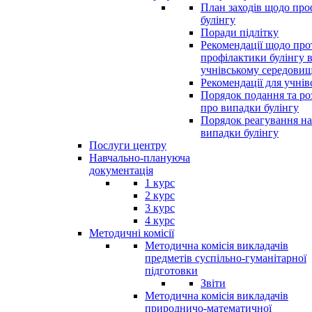
План заходів щодо про
булінгу
Поради підлітку
Рекомендації щодо прот
профілактики булінгу 
учнівському середовищ
Рекомендації для учнів
Порядок подання та ро
про випадки булінгу
Порядок реагування на
випадки булінгу
Послуги центру
Навчально-плануюча
документація
1 курс
2 курс
3 курс
4 курс
Методичні комісії
Методична комісія викладачів
предметів суспільно-гуманітарної
підготовки
Звіти
Методична комісія викладачів
природничо-математичної