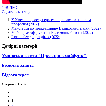
">ВІДЕО
Додати коментар
У Хмельницькому переселенців навчають новим
професіям (2022)
Майстерка по прикрашанню Великодньої паски (2022)
Майстерки оформлення Великодньої паски (2022)
Ігри та бесіди для діток (2022)
Дочірні категорії
Учнівська газета "Проекція в майбутнє"
Розклад занять
Відеогалерея
Сторінка 1 з 97
1
2