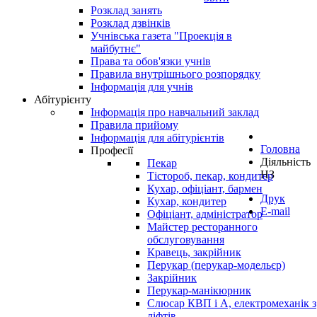
Розклад занять
Розклад дзвінків
Учнівська газета "Проекція в
майбутнє"
Права та обов'язки учнів
Правила внутрішнього розпорядку
Інформація для учнів
Абітурієнту
Інформація про навчальний заклад
Правила прийому
Інформація для абітурієнтів
Головна
Професії
Діяльність
Пекар
НЗ
Тістороб, пекар, кондитер
Кухар, офіціант, бармен
Друк
Кухар, кондитер
E-mail
Офіціант, адміністратор
Майстер ресторанного
обслуговування
Кравець, закрійник
Перукар (перукар-модельєр)
Закрійник
Перукар-манікюрник
Слюсар КВП і А, електромеханік з
ліфтів