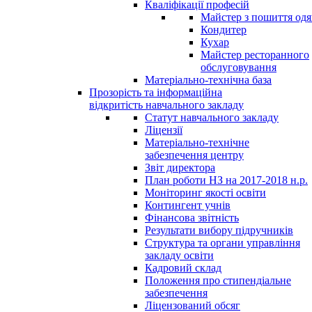
Кваліфікації професій
Майстер з пошиття одя
Кондитер
Кухар
Майстер ресторанного
обслуговування
Матеріально-технічна база
Прозорість та інформаційна
відкритість навчального закладу
Статут навчального закладу
Ліцензії
Матеріально-технічне
забезпечення центру
Звіт директора
План роботи НЗ на 2017-2018 н.р.
Моніторинг якості освіти
Контингент учнів
Фінансова звітність
Результати вибору підручників
Структура та органи управління
закладу освіти
Кадровий склад
Положення про стипендіальне
забезпечення
Ліцензований обсяг