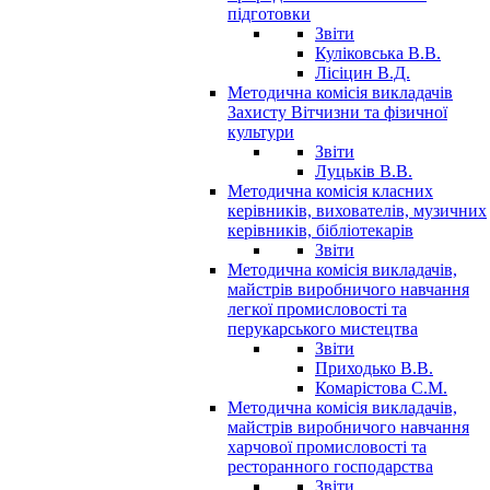
підготовки
Звіти
Куліковська В.В.
Лісіцин В.Д.
Методична комісія викладачів
Захисту Вітчизни та фізичної
культури
Звіти
Луцьків В.В.
Методична комісія класних
керівників, вихователів, музичних
керівників, бібліотекарів
Звіти
Методична комісія викладачів,
майстрів виробничого навчання
легкої промисловості та
перукарського мистецтва
Звіти
Приходько В.В.
Комарістова С.М.
Методична комісія викладачів,
майстрів виробничого навчання
харчової промисловості та
ресторанного господарства
Звіти