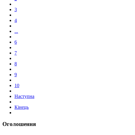
3
4
...
6
7
8
9
10
Наступна
Кінець
Оголошення