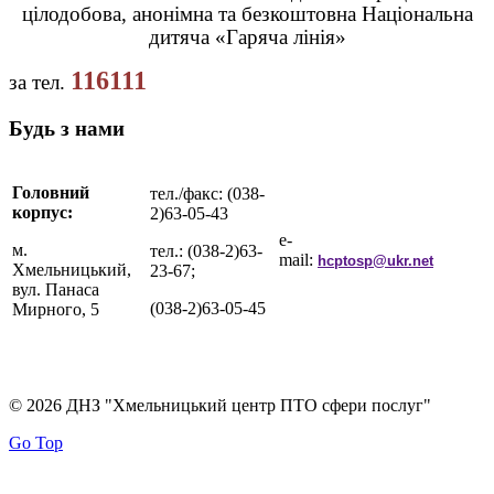
цілодобова, анонімна та безкоштовна Національна
дитяча «Гаряча лінія»
116111
за тел.
Будь з нами
Головний
тел./факс: (038-
корпус:
2)63-05-43
e-
м.
тел.: (038-2)63-
mail:
hcptosp@ukr.net
Хмельницький,
23-67;
вул. Панаса
(038-2)63-05-45
Мирного, 5
© 2026 ДНЗ "Хмельницький центр ПТО сфери послуг"
Go Top