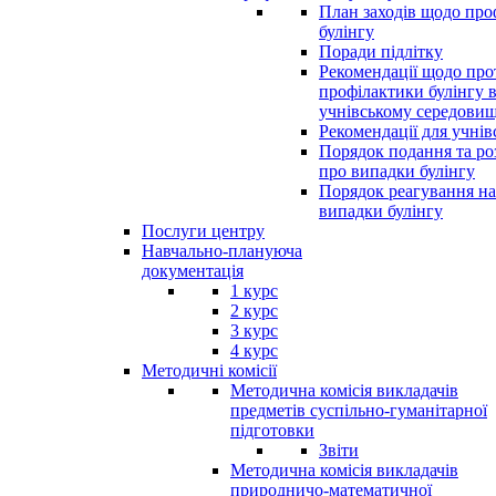
План заходів щодо про
булінгу
Поради підлітку
Рекомендації щодо прот
профілактики булінгу 
учнівському середовищ
Рекомендації для учнів
Порядок подання та ро
про випадки булінгу
Порядок реагування на
випадки булінгу
Послуги центру
Навчально-плануюча
документація
1 курс
2 курс
3 курс
4 курс
Методичні комісії
Методична комісія викладачів
предметів суспільно-гуманітарної
підготовки
Звіти
Методична комісія викладачів
природничо-математичної