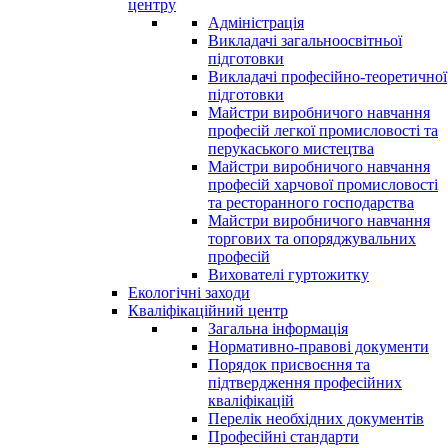
центру
Адміністрація
Викладачі загальноосвітньої
підготовки
Викладачі професійно-теоретичної
підготовки
Майстри виробничого навчання
професій легкої промисловості та
перукаського мистецтва
Майстри виробничого навчання
професій харчової промисловості
та ресторанного господарства
Майстри виробничого навчання
торгових та опоряджувальних
професій
Вихователі гуртожитку
Екологічні заходи
Кваліфікаційний центр
Загальна інформація
Нормативно-правові документи
Порядок присвоєння та
підтвердження професійних
кваліфікацій
Перелік необхідних документів
Професійні стандарти