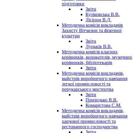
підготовки
Звіти
Куліковська В.В.
Лісіцин В.Д.
Методична комісія викладачів
Захисту Вітчизни та фізичної
культури
Звіти
Луцьків В.В.
Методична комісія класних
керівників, вихователів, музичних
керівників, бібліотекарів
Звіти
Методична комісія викладачів,
майстрів виробничого навчання
легкої промисловості та
перукарського мистецтва
Звіти
Приходько В.В.
Комарістова С.М.
Методична комісія викладачів,
майстрів виробничого навчання
харчової промисловості та
ресторанного господарства
Звіти