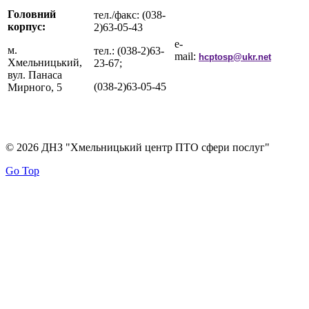
Головний
тел./факс: (038-
корпус:
2)63-05-43
e-
м.
тел.: (038-2)63-
mail:
hcptosp@ukr.net
Хмельницький,
23-67;
вул. Панаса
(038-2)63-05-45
Мирного, 5
© 2026 ДНЗ "Хмельницький центр ПТО сфери послуг"
Go Top