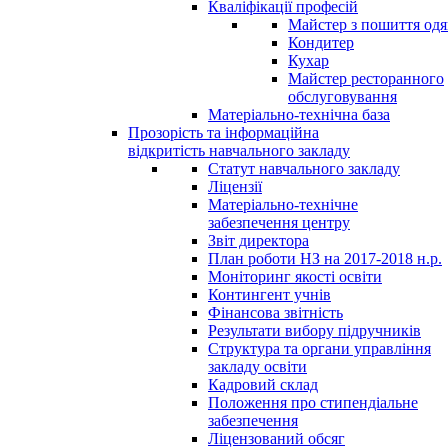
Кваліфікації професій
Майстер з пошиття одя
Кондитер
Кухар
Майстер ресторанного
обслуговування
Матеріально-технічна база
Прозорість та інформаційна
відкритість навчального закладу
Статут навчального закладу
Ліцензії
Матеріально-технічне
забезпечення центру
Звіт директора
План роботи НЗ на 2017-2018 н.р.
Моніторинг якості освіти
Контингент учнів
Фінансова звітність
Результати вибору підручників
Структура та органи управління
закладу освіти
Кадровий склад
Положення про стипендіальне
забезпечення
Ліцензований обсяг