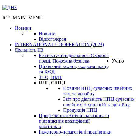
ICE_MAIN_MENU
Новини
Новини
Відеогалерея
INTERNATIONAL COOPERATION (2023)
Діяльність НЗ
Безпека життєдіяльності.Охорона
праці. Пожежна безпека
Учню
Цивільний захист, охорона праці
та БЖД
ЗНО, НМТ
НПЦ СШТД
Новини НПЦ сучасних швейних
тех. та дизайну
Звіт про діяльність НПЦ сучасних
швейних технологій та дизайну
Продукція НПЦ
Професійно-технічне навчання та
підвищення кваліфікації
робітників
Інженерно-педагогічні працівники