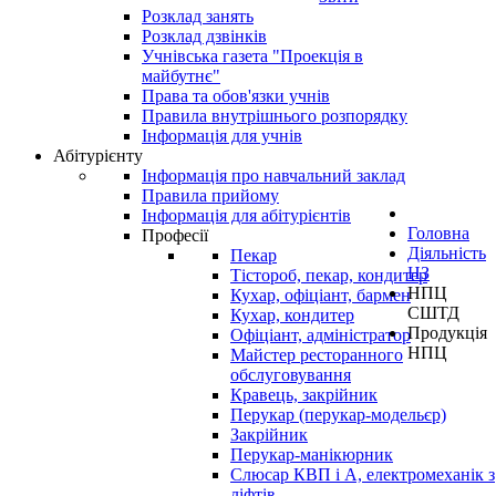
Розклад занять
Розклад дзвінків
Учнівська газета "Проекція в
майбутнє"
Права та обов'язки учнів
Правила внутрішнього розпорядку
Інформація для учнів
Абітурієнту
Інформація про навчальний заклад
Правила прийому
Інформація для абітурієнтів
Головна
Професії
Діяльність
Пекар
НЗ
Тістороб, пекар, кондитер
НПЦ
Кухар, офіціант, бармен
СШТД
Кухар, кондитер
Продукція
Офіціант, адміністратор
НПЦ
Майстер ресторанного
обслуговування
Кравець, закрійник
Перукар (перукар-модельєр)
Закрійник
Перукар-манікюрник
Слюсар КВП і А, електромеханік з
ліфтів